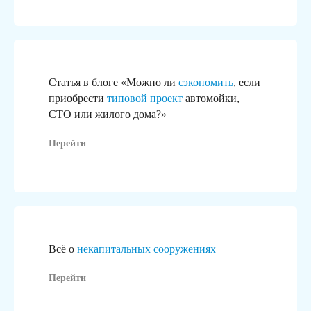
Статья в блоге «Можно ли
сэкономить
, если
приобрести
типовой проект
автомойки,
СТО или жилого дома?»
Перейти
В рамках ГК «Гидротэк»
реализуем «под ключ»:
Всё о
некапитальных сооружениях
Участки и помещения
Согласов
под бизнес
Перейти
Согласуем в
или капитал
Подберём земельный участок