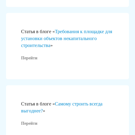
или помещение для любых
Подготовим 
целей: от автомойки
документаци
до торгового центра.
Статья в блоге «
Требования к площадке для
установки объектов некапитального
строительства
»
Перейти
/01
/02
Статья в блоге «
Самому строить всегда
выгоднее?
»
Перейти