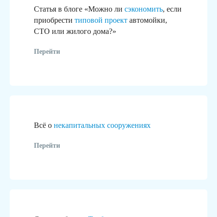
Статья в блоге «Можно ли
сэкономить
, если
приобрести
типовой проект
автомойки,
СТО или жилого дома?»
Перейти
В рамках ГК «Гидротэк»
Всё о
некапитальных сооружениях
реализуем «под ключ»:
Перейти
Участки и помещения
Согласов
под бизнес
Согласуем в