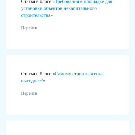
Статья в блоге «
Требования к площадке для
или капитал
Подберём земельный участок
установки объектов некапитального
или помещение для любых
строительства
»
Подготовим 
целей: от автомойки
документаци
до торгового центра.
Перейти
Статья в блоге «
Самому строить всегда
/01
/02
выгоднее?
»
Перейти