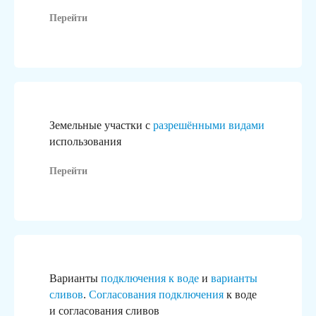
Перейти
Это не просто логотипы,
за каждым из них стоит реальный
реализованный проект
Земельные участки с
разрешёнными видами
использования
Перейти
Варианты
подключения к воде
и
варианты
сливов
.
Согласования подключения
к воде
и согласования сливов