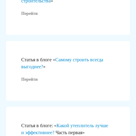
строительства
»
В рамках ГК «Гидротэк»
Перейти
реализуем «под ключ»:
Участки и помещения
Согласов
под бизнес
Статья в блоге «
Самому строить всегда
Согласуем в
выгоднее?
»
или капитал
Подберём земельный участок
или помещение для любых
Перейти
Подготовим 
целей: от автомойки
документаци
до торгового центра.
Статья в блоге: «
Какой утеплитель лучше
и эффективнее?
Часть первая»