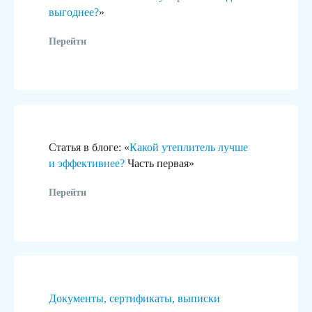
выгоднее?
»
Участки и помещения
Согласов
Перейти
под бизнес
Согласуем в
или капитал
Подберём земельный участок
или помещение для любых
Подготовим 
целей: от автомойки
документаци
до торгового центра.
Статья в блоге: «
Какой утеплитель лучше
и эффективнее?
Часть первая»
Перейти
/01
/02
Документы, сертификаты, выписки