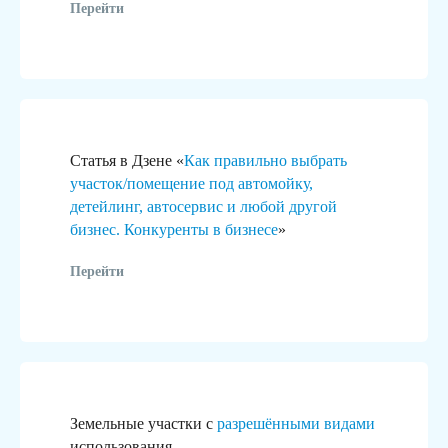
Перейти
Статья в Дзене «
Как правильно выбрать
участок/помещение под автомойку,
детейлинг, автосервис и любой другой
бизнес. Конкуренты в бизнесе
»
Перейти
Это не просто логотипы,
Земельные участки с
разрешёнными видами
за каждым из них стоит реальный
использования