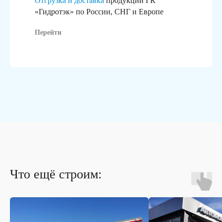
Отгрузка и доставка
продукции ГК
реализованный проект
«Гидротэк» по России, СНГ и Европе
Перейти
Что ещё строим: