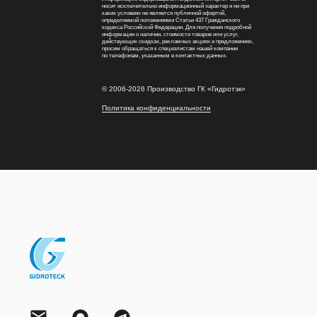
носит исключительно информационный характер и ни при
каких условиях не является публичной офертой,
определяемой положениями Статьи 437 Гражданского
кодекса Российской Федерации. Для получения подробной
информации о наличии, стоимости товаров или услуг,
действующих скидках, рекламных акциях и предложениях,
просим обращаться к специалистам нашей компании
по телефонам, указанным в контактных данных.
©
2006-2026
Производство ГК «Гидротэк»
Политика конфиденциальности