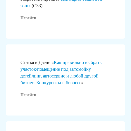
зоны
(СЗЗ)
Участки и помещения
Согласов
Перейти
под бизнес
Согласуем в
или капитал
Подберём земельный участок
или помещение для любых
Подготовим 
целей: от автомойки
документаци
до торгового центра.
Статья в Дзене «
Как правильно выбрать
участок/помещение под автомойку,
детейлинг, автосервис и любой другой
бизнес. Конкуренты в бизнесе
»
Перейти
/01
/02