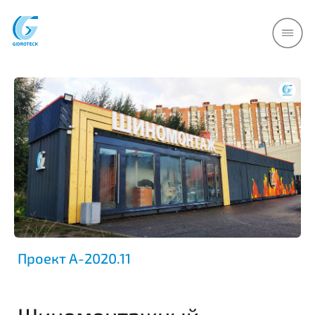
НАВИГАЦИЯ
Перейти на Глав
Проект A-2020.11
Перейти в Строи
под ключ
Шиномонтажный
Контакты
комплекс из контейнера, 1
Отзывы о нас
пост
Оставить заявку
Состав: 1 пост под шиномонтаж