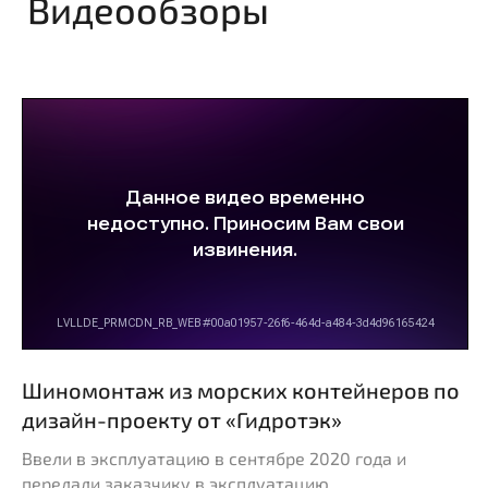
В рамках ГК «Гидротэк»
реализуем «под ключ»:
Участки и помещения
Согласов
под бизнес
Согласуем в
или капитал
Подберём земельный участок
Шиномонтаж из морских контейнеров по
или помещение для любых
Подготовим
целей: от автомойки
дизайн-проекту от «Гидротэк»
документац
до торгового центра.
Ввели в эксплуатацию в сентябре 2020 года и
передали заказчику в эксплуатацию